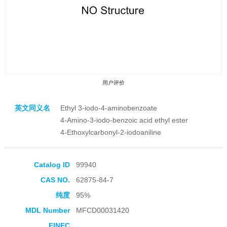
用户评价
英文同义名
Ethyl 3-iodo-4-aminobenzoate
4-Amino-3-iodo-benzoic acid ethyl ester
4-Ethoxylcarbonyl-2-iodoaniline
收藏产品
Catalog ID
99940
CAS NO.
62875-84-7
纯度
95%
MDL Number
MFCD00031420
EINEC