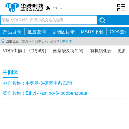
EN
Toggl
navig
产品目录
批量查询
官能团目录
MSDS下载
COA查询
当前位置：
首页
>
产品中心
>
产品目录
>
中间体
VD衍生物
|
生物试剂
|
氨基酸及衍生物
|
有机锡化合
更多
物
|
有机硼化合物
|
有机磷化合物
|
有机氟化合物
|
中间体
|
其他产品
|
抗肿瘤药物中间体
|
抗病毒药物中
中间体
间体
|
抗高血压药物中间体
|
抗糖尿病药物中间体
|
抗
感染药物中间体
|
肠胃药物中间体
|
镇痛麻醉药物中间
中文名称：4-氨基-3-碘苯甲酸乙酯
体
|
抗精神病药物中间体
|
抗炎药物中间体
|
精选原料
英文名称：Ethyl 4-amino-3-iodobenzoate
药中间体
|
其他原料药中间体
|