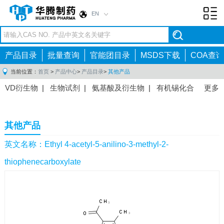
EN
Toggl
navig
产品目录
批量查询
官能团目录
MSDS下载
COA查询
当前位置：
首页
>
产品中心
>
产品目录
>
其他产品
VD衍生物
|
生物试剂
|
氨基酸及衍生物
|
有机锡化合
更多
物
|
有机硼化合物
|
有机磷化合物
|
有机氟化合物
|
中间体
|
其他产品
|
抗肿瘤药物中间体
|
抗病毒药物中
其他产品
间体
|
抗高血压药物中间体
|
抗糖尿病药物中间体
|
抗
感染药物中间体
|
肠胃药物中间体
|
镇痛麻醉药物中间
英文名称：Ethyl 4-acetyl-5-anilino-3-methyl-2-
体
|
抗精神病药物中间体
|
抗炎药物中间体
|
精选原料
thiophenecarboxylate
药中间体
|
其他原料药中间体
|