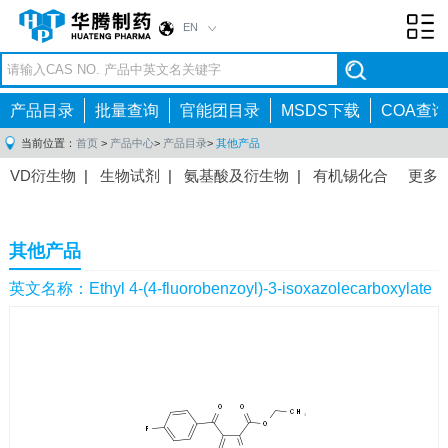
EN
Toggl
navig
产品目录
批量查询
官能团目录
MSDS下载
COA查询
当前位置：
首页
>
产品中心
>
产品目录
>
其他产品
VD衍生物
|
生物试剂
|
氨基酸及衍生物
|
有机锡化合
更多
物
|
有机硼化合物
|
有机磷化合物
|
有机氟化合物
|
中间体
|
其他产品
|
抗肿瘤药物中间体
|
抗病毒药物中
其他产品
间体
|
抗高血压药物中间体
|
抗糖尿病药物中间体
|
抗
感染药物中间体
|
肠胃药物中间体
|
镇痛麻醉药物中间
英文名称：Ethyl 4-(4-fluorobenzoyl)-3-isoxazolecarboxylate
体
|
抗精神病药物中间体
|
抗炎药物中间体
|
精选原料
药中间体
|
其他原料药中间体
|