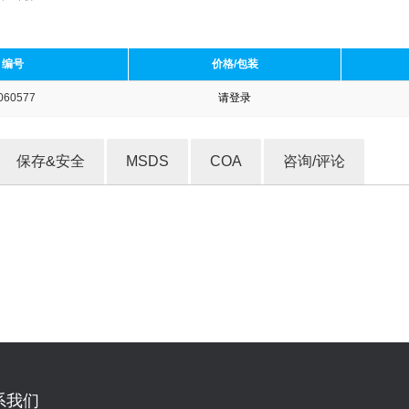
编号
价格/包装
060577
请登录
收藏产品
保存&安全
MSDS
COA
咨询/评论
系我们