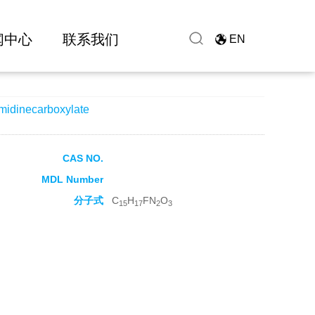
闻中心
联系我们
EN
midinecarboxylate
CAS NO.
MDL Number
分子式
C
H
FN
O
15
17
2
3