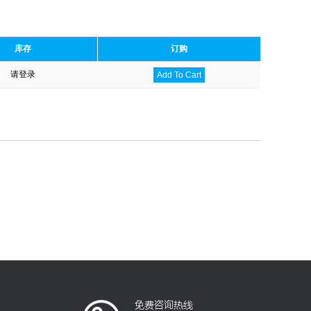
库存
订购
请登录
Add To Cart