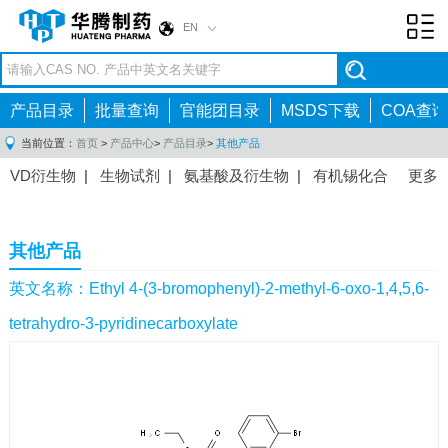
EN
Toggl
navig
产品目录
批量查询
官能团目录
MSDS下载
COA查询
当前位置：
首页
>
产品中心
>
产品目录
>
其他产品
VD衍生物
|
生物试剂
|
氨基酸及衍生物
|
有机锡化合
更多
物
|
有机硼化合物
|
有机磷化合物
|
有机氟化合物
|
中间体
|
其他产品
|
抗肿瘤药物中间体
|
抗病毒药物中
其他产品
间体
|
抗高血压药物中间体
|
抗糖尿病药物中间体
|
抗
感染药物中间体
|
肠胃药物中间体
|
镇痛麻醉药物中间
英文名称：Ethyl 4-(3-bromophenyl)-2-methyl-6-oxo-1,4,5,6-
体
|
抗精神病药物中间体
|
抗炎药物中间体
|
精选原料
tetrahydro-3-pyridinecarboxylate
药中间体
|
其他原料药中间体
|