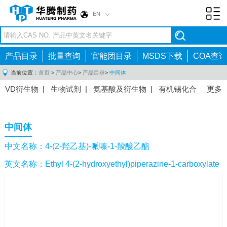
EN
Toggl
navig
产品目录
批量查询
官能团目录
MSDS下载
COA查询
当前位置：
首页
>
产品中心
>
产品目录
>
中间体
VD衍生物
|
生物试剂
|
氨基酸及衍生物
|
有机锡化合
更多
物
|
有机硼化合物
|
有机磷化合物
|
有机氟化合物
|
中间体
|
其他产品
|
抗肿瘤药物中间体
|
抗病毒药物中
中间体
间体
|
抗高血压药物中间体
|
抗糖尿病药物中间体
|
抗
感染药物中间体
|
肠胃药物中间体
|
镇痛麻醉药物中间
中文名称：4-(2-羟乙基)-哌嗪-1-羧酸乙酯
体
|
抗精神病药物中间体
|
抗炎药物中间体
|
精选原料
英文名称：Ethyl 4-(2-hydroxyethyl)piperazine-1-carboxylate
药中间体
|
其他原料药中间体
|