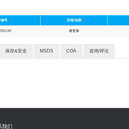
编号
价格/包装
056190
请登录
收藏产品
保存&安全
MSDS
COA
咨询/评论
系我们