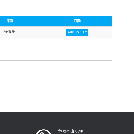
库存
订购
请登录
Add To Cart