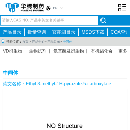
EN
Toggl
navig
产品目录
批量查询
官能团目录
MSDS下载
COA查询
当前位置：
首页
>
产品中心
>
产品目录
>
中间体
VD衍生物
|
生物试剂
|
氨基酸及衍生物
|
有机锡化合
更多
物
|
有机硼化合物
|
有机磷化合物
|
有机氟化合物
|
中间体
|
其他产品
|
抗肿瘤药物中间体
|
抗病毒药物中
中间体
间体
|
抗高血压药物中间体
|
抗糖尿病药物中间体
|
抗
感染药物中间体
|
肠胃药物中间体
|
镇痛麻醉药物中间
英文名称：Ethyl 3-methyl-1H-pyrazole-5-carboxylate
体
|
抗精神病药物中间体
|
抗炎药物中间体
|
精选原料
药中间体
|
其他原料药中间体
|