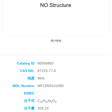
用户评价
Catalog ID
80056883
CAS NO.
87223-77-6
收藏产品
纯度
96%
MDL Number
MFCD00141060
EINEC
分子式
C
H
N
O
11
12
2
2
分子量
204.23