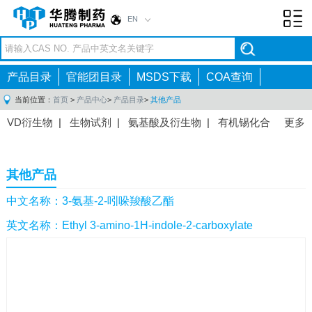
EN
Toggl
navig
产品目录
官能团目录
MSDS下载
COA查询
当前位置：
首页
>
产品中心
>
产品目录
>
其他产品
VD衍生物
|
生物试剂
|
氨基酸及衍生物
|
有机锡化合
更多
物
|
有机硼化合物
|
有机磷化合物
|
有机氟化合物
|
中间体
|
其他产品
|
抗肿瘤药物中间体
|
抗病毒药物中
其他产品
间体
|
抗高血压药物中间体
|
抗糖尿病药物中间体
|
抗
感染药物中间体
|
肠胃药物中间体
|
镇痛麻醉药物中间
中文名称：3-氨基-2-吲哚羧酸乙酯
体
|
抗精神病药物中间体
|
抗炎药物中间体
|
精选原料
英文名称：Ethyl 3-amino-1H-indole-2-carboxylate
药中间体
|
其他原料药中间体
|