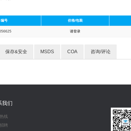
编号
价格/包装
056625
请登录
收藏产品
保存&安全
MSDS
COA
咨询/评论
系我们
热线
招聘