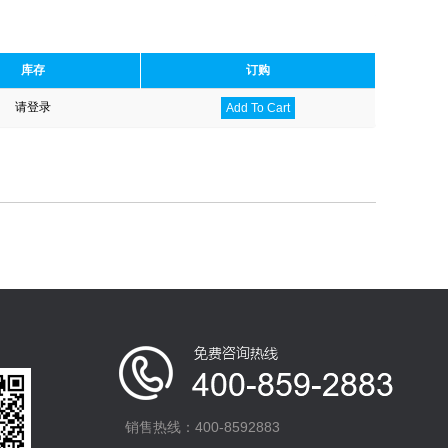
库存
订购
请登录
Add To Cart
销售热线：400-8592883