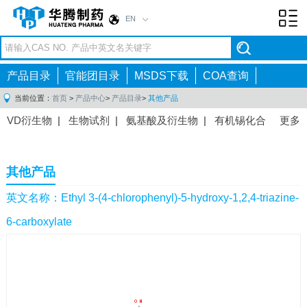
EN
Toggl
navig
产品目录
官能团目录
MSDS下载
COA查询
当前位置：
首页
>
产品中心
>
产品目录
>
其他产品
VD衍生物
|
生物试剂
|
氨基酸及衍生物
|
有机锡化合
更多
物
|
有机硼化合物
|
有机磷化合物
|
有机氟化合物
|
中间体
|
其他产品
|
抗肿瘤药物中间体
|
抗病毒药物中
其他产品
间体
|
抗高血压药物中间体
|
抗糖尿病药物中间体
|
抗
感染药物中间体
|
肠胃药物中间体
|
镇痛麻醉药物中间
英文名称：Ethyl 3-(4-chlorophenyl)-5-hydroxy-1,2,4-triazine-
体
|
抗精神病药物中间体
|
抗炎药物中间体
|
精选原料
6-carboxylate
药中间体
|
其他原料药中间体
|