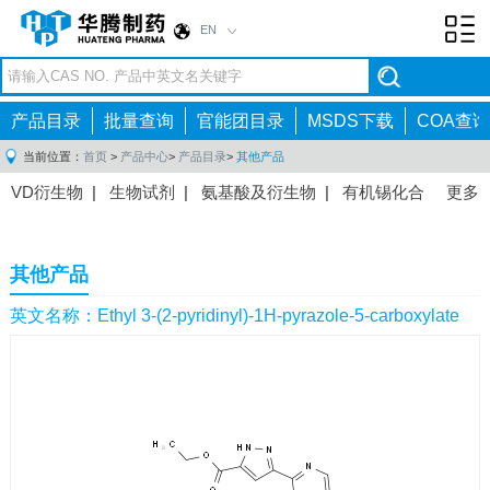
EN
Toggl
navig
产品目录
批量查询
官能团目录
MSDS下载
COA查询
当前位置：
首页
>
产品中心
>
产品目录
>
其他产品
VD衍生物
|
生物试剂
|
氨基酸及衍生物
|
有机锡化合
更多
物
|
有机硼化合物
|
有机磷化合物
|
有机氟化合物
|
中间体
|
其他产品
|
抗肿瘤药物中间体
|
抗病毒药物中
其他产品
间体
|
抗高血压药物中间体
|
抗糖尿病药物中间体
|
抗
感染药物中间体
|
肠胃药物中间体
|
镇痛麻醉药物中间
英文名称：Ethyl 3-(2-pyridinyl)-1H-pyrazole-5-carboxylate
体
|
抗精神病药物中间体
|
抗炎药物中间体
|
精选原料
药中间体
|
其他原料药中间体
|