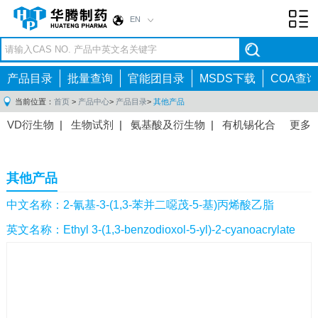
EN
Toggl
navig
产品目录
批量查询
官能团目录
MSDS下载
COA查询
当前位置：
首页
>
产品中心
>
产品目录
>
其他产品
VD衍生物
|
生物试剂
|
氨基酸及衍生物
|
有机锡化合
更多
物
|
有机硼化合物
|
有机磷化合物
|
有机氟化合物
|
中间体
|
其他产品
|
抗肿瘤药物中间体
|
抗病毒药物中
其他产品
间体
|
抗高血压药物中间体
|
抗糖尿病药物中间体
|
抗
感染药物中间体
|
肠胃药物中间体
|
镇痛麻醉药物中间
中文名称：2-氰基-3-(1,3-苯并二噁茂-5-基)丙烯酸乙脂
体
|
抗精神病药物中间体
|
抗炎药物中间体
|
精选原料
英文名称：Ethyl 3-(1,3-benzodioxol-5-yl)-2-cyanoacrylate
药中间体
|
其他原料药中间体
|