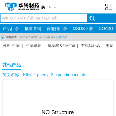
EN
Toggl
navig
产品目录
批量查询
官能团目录
MSDS下载
COA查询
当前位置：
首页
>
产品中心
>
产品目录
>
其他产品
VD衍生物
|
生物试剂
|
氨基酸及衍生物
|
有机锡化合
更多
物
|
有机硼化合物
|
有机磷化合物
|
有机氟化合物
|
中间体
|
其他产品
|
抗肿瘤药物中间体
|
抗病毒药物中
其他产品
间体
|
抗高血压药物中间体
|
抗糖尿病药物中间体
|
抗
感染药物中间体
|
肠胃药物中间体
|
镇痛麻醉药物中间
英文名称：Ethyl 2-phenyl-2-piperidinoacetate
体
|
抗精神病药物中间体
|
抗炎药物中间体
|
精选原料
药中间体
|
其他原料药中间体
|