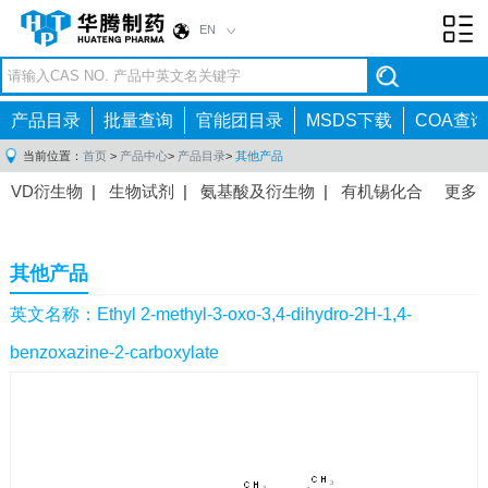
EN
Toggl
navig
产品目录
批量查询
官能团目录
MSDS下载
COA查询
当前位置：
首页
>
产品中心
>
产品目录
>
其他产品
VD衍生物
|
生物试剂
|
氨基酸及衍生物
|
有机锡化合
更多
物
|
有机硼化合物
|
有机磷化合物
|
有机氟化合物
|
中间体
|
其他产品
|
抗肿瘤药物中间体
|
抗病毒药物中
其他产品
间体
|
抗高血压药物中间体
|
抗糖尿病药物中间体
|
抗
感染药物中间体
|
肠胃药物中间体
|
镇痛麻醉药物中间
英文名称：Ethyl 2-methyl-3-oxo-3,4-dihydro-2H-1,4-
体
|
抗精神病药物中间体
|
抗炎药物中间体
|
精选原料
benzoxazine-2-carboxylate
药中间体
|
其他原料药中间体
|