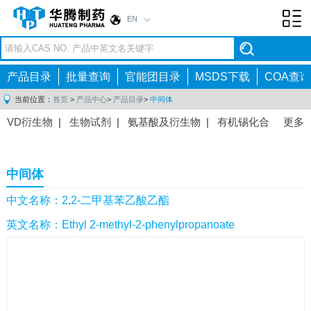
EN
Toggl
navig
产品目录
批量查询
官能团目录
MSDS下载
COA查询
当前位置：
首页
>
产品中心
>
产品目录
>
中间体
VD衍生物
|
生物试剂
|
氨基酸及衍生物
|
有机锡化合
更多
物
|
有机硼化合物
|
有机磷化合物
|
有机氟化合物
|
中间体
|
其他产品
|
抗肿瘤药物中间体
|
抗病毒药物中
中间体
间体
|
抗高血压药物中间体
|
抗糖尿病药物中间体
|
抗
感染药物中间体
|
肠胃药物中间体
|
镇痛麻醉药物中间
中文名称：2,2-二甲基苯乙酸乙酯
体
|
抗精神病药物中间体
|
抗炎药物中间体
|
精选原料
英文名称：Ethyl 2-methyl-2-phenylpropanoate
药中间体
|
其他原料药中间体
|