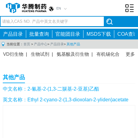
EN
Toggl
navig
产品目录
批量查询
官能团目录
MSDS下载
COA查询
当前位置：
首页
>
产品中心
>
产品目录
>
其他产品
VD衍生物
|
生物试剂
|
氨基酸及衍生物
|
有机锡化合
更多
物
|
有机硼化合物
|
有机磷化合物
|
有机氟化合物
|
中间体
|
其他产品
|
抗肿瘤药物中间体
|
抗病毒药物中
其他产品
间体
|
抗高血压药物中间体
|
抗糖尿病药物中间体
|
抗
感染药物中间体
|
肠胃药物中间体
|
镇痛麻醉药物中间
中文名称：2-氰基-2-(1,3-二羰基-2-亚基)乙酯
体
|
抗精神病药物中间体
|
抗炎药物中间体
|
精选原料
英文名称：Ethyl 2-cyano-2-(1,3-dioxolan-2-yliden)acetate
药中间体
|
其他原料药中间体
|