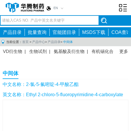
EN
Toggl
navig
产品目录
批量查询
官能团目录
MSDS下载
COA查询
当前位置：
首页
>
产品中心
>
产品目录
>
中间体
VD衍生物
|
生物试剂
|
氨基酸及衍生物
|
有机锡化合
更多
物
|
有机硼化合物
|
有机磷化合物
|
有机氟化合物
|
中间体
|
其他产品
|
抗肿瘤药物中间体
|
抗病毒药物中
中间体
间体
|
抗高血压药物中间体
|
抗糖尿病药物中间体
|
抗
感染药物中间体
|
肠胃药物中间体
|
镇痛麻醉药物中间
中文名称：2-氯-5-氟嘧啶-4-甲酸乙酯
体
|
抗精神病药物中间体
|
抗炎药物中间体
|
精选原料
英文名称：Ethyl 2-chloro-5-fluoropyrimidine-4-carboxylate
药中间体
|
其他原料药中间体
|