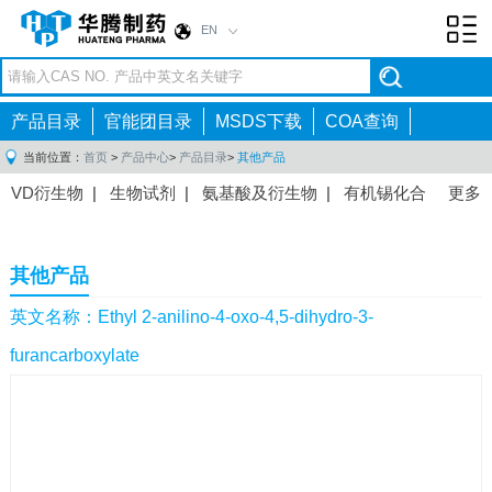
EN
Toggl
navig
产品目录
官能团目录
MSDS下载
COA查询
当前位置：
首页
>
产品中心
>
产品目录
>
其他产品
VD衍生物
|
生物试剂
|
氨基酸及衍生物
|
有机锡化合
更多
物
|
有机硼化合物
|
有机磷化合物
|
有机氟化合物
|
中间体
|
其他产品
|
抗肿瘤药物中间体
|
抗病毒药物中
其他产品
间体
|
抗高血压药物中间体
|
抗糖尿病药物中间体
|
抗
感染药物中间体
|
肠胃药物中间体
|
镇痛麻醉药物中间
英文名称：Ethyl 2-anilino-4-oxo-4,5-dihydro-3-
体
|
抗精神病药物中间体
|
抗炎药物中间体
|
精选原料
furancarboxylate
药中间体
|
其他原料药中间体
|