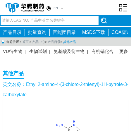
EN
Toggl
navig
产品目录
批量查询
官能团目录
MSDS下载
COA查询
当前位置：
首页
>
产品中心
>
产品目录
>
其他产品
VD衍生物
|
生物试剂
|
氨基酸及衍生物
|
有机锡化合
更多
物
|
有机硼化合物
|
有机磷化合物
|
有机氟化合物
|
中间体
|
其他产品
|
抗肿瘤药物中间体
|
抗病毒药物中
其他产品
间体
|
抗高血压药物中间体
|
抗糖尿病药物中间体
|
抗
感染药物中间体
|
肠胃药物中间体
|
镇痛麻醉药物中间
英文名称：Ethyl 2-amino-4-(3-chloro-2-thienyl)-1H-pyrrole-3-
体
|
抗精神病药物中间体
|
抗炎药物中间体
|
精选原料
carboxylate
药中间体
|
其他原料药中间体
|