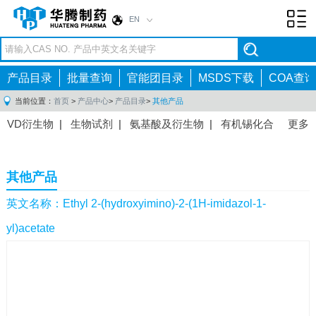
EN
Toggl
navig
产品目录
批量查询
官能团目录
MSDS下载
COA查询
当前位置：
首页
>
产品中心
>
产品目录
>
其他产品
VD衍生物
|
生物试剂
|
氨基酸及衍生物
|
有机锡化合
更多
物
|
有机硼化合物
|
有机磷化合物
|
有机氟化合物
|
中间体
|
其他产品
|
抗肿瘤药物中间体
|
抗病毒药物中
其他产品
间体
|
抗高血压药物中间体
|
抗糖尿病药物中间体
|
抗
感染药物中间体
|
肠胃药物中间体
|
镇痛麻醉药物中间
英文名称：Ethyl 2-(hydroxyimino)-2-(1H-imidazol-1-
体
|
抗精神病药物中间体
|
抗炎药物中间体
|
精选原料
yl)acetate
药中间体
|
其他原料药中间体
|