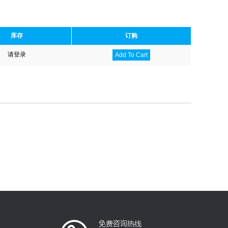
库存
订购
请登录
Add To Cart