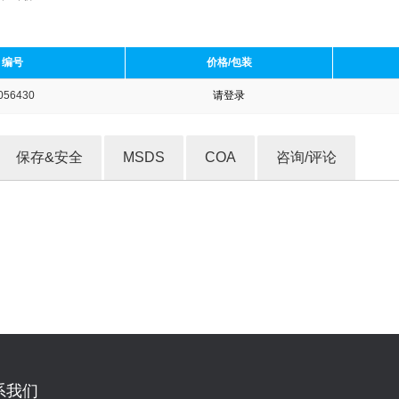
编号
价格/包装
056430
请登录
收藏产品
保存&安全
MSDS
COA
咨询/评论
系我们