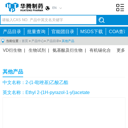
EN
Toggl
navig
产品目录
批量查询
官能团目录
MSDS下载
COA查询
当前位置：
首页
>
产品中心
>
产品目录
>
其他产品
VD衍生物
|
生物试剂
|
氨基酸及衍生物
|
有机锡化合
更多
物
|
有机硼化合物
|
有机磷化合物
|
有机氟化合物
|
中间体
|
其他产品
|
抗肿瘤药物中间体
|
抗病毒药物中
其他产品
间体
|
抗高血压药物中间体
|
抗糖尿病药物中间体
|
抗
感染药物中间体
|
肠胃药物中间体
|
镇痛麻醉药物中间
中文名称：2-(1-吡唑基)乙酸乙酯
体
|
抗精神病药物中间体
|
抗炎药物中间体
|
精选原料
英文名称：Ethyl 2-(1H-pyrazol-1-yl)acetate
药中间体
|
其他原料药中间体
|