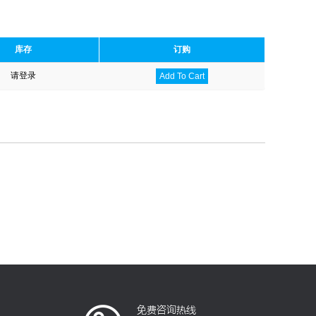
库存
订购
请登录
Add To Cart