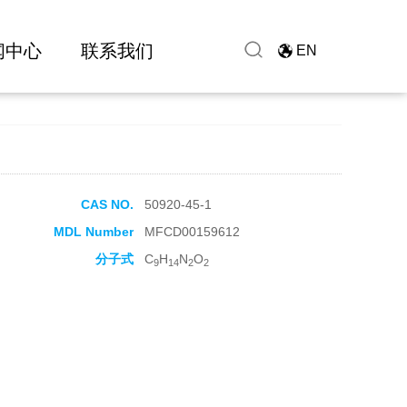
闻中心
联系我们
EN
CAS NO.
50920-45-1
MDL Number
MFCD00159612
分子式
C
H
N
O
9
14
2
2