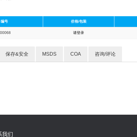
编号
价格/包装
00068
请登录
收藏产品
保存&安全
MSDS
COA
咨询/评论
系我们