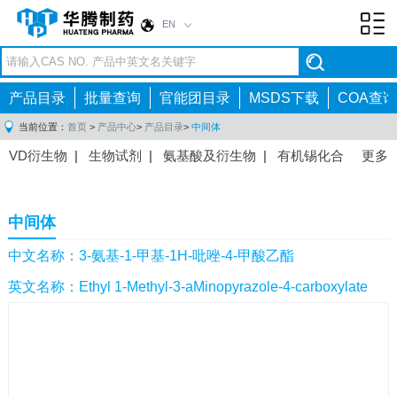
EN
Toggl
navig
产品目录
批量查询
官能团目录
MSDS下载
COA查询
当前位置：
首页
>
产品中心
>
产品目录
>
中间体
VD衍生物
|
生物试剂
|
氨基酸及衍生物
|
有机锡化合
更多
物
|
有机硼化合物
|
有机磷化合物
|
有机氟化合物
|
中间体
|
其他产品
|
抗肿瘤药物中间体
|
抗病毒药物中
中间体
间体
|
抗高血压药物中间体
|
抗糖尿病药物中间体
|
抗
感染药物中间体
|
肠胃药物中间体
|
镇痛麻醉药物中间
中文名称：3-氨基-1-甲基-1H-吡唑-4-甲酸乙酯
体
|
抗精神病药物中间体
|
抗炎药物中间体
|
精选原料
英文名称：Ethyl 1-Methyl-3-aMinopyrazole-4-carboxylate
药中间体
|
其他原料药中间体
|