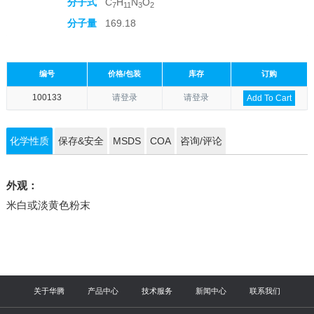
分子式
C
H
N
O
7
11
3
2
分子量
169.18
编号
价格/包装
库存
订购
100133
请登录
请登录
Add To Cart
化学性质
保存&安全
MSDS
COA
咨询/评论
外观：
米白或淡黄色粉末
关于华腾
产品中心
技术服务
新闻中心
联系我们