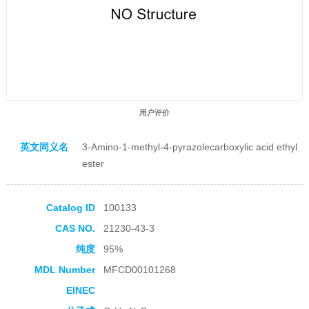
用户评价
英文同义名
3-Amino-1-methyl-4-pyrazolecarboxylic acid ethyl
ester
Catalog ID
100133
收藏产品
CAS NO.
21230-43-3
纯度
95%
MDL Number
MFCD00101268
EINEC