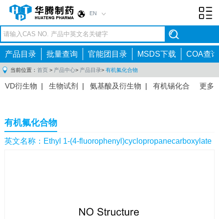
EN
Toggl
navig
产品目录
批量查询
官能团目录
MSDS下载
COA查询
当前位置：
首页
>
产品中心
>
产品目录
>
有机氟化合物
VD衍生物
|
生物试剂
|
氨基酸及衍生物
|
有机锡化合
更多
物
|
有机硼化合物
|
有机磷化合物
|
有机氟化合物
|
中间体
|
其他产品
|
抗肿瘤药物中间体
|
抗病毒药物中
有机氟化合物
间体
|
抗高血压药物中间体
|
抗糖尿病药物中间体
|
抗
感染药物中间体
|
肠胃药物中间体
|
镇痛麻醉药物中间
英文名称：Ethyl 1-(4-fluorophenyl)cyclopropanecarboxylate
体
|
抗精神病药物中间体
|
抗炎药物中间体
|
精选原料
药中间体
|
其他原料药中间体
|