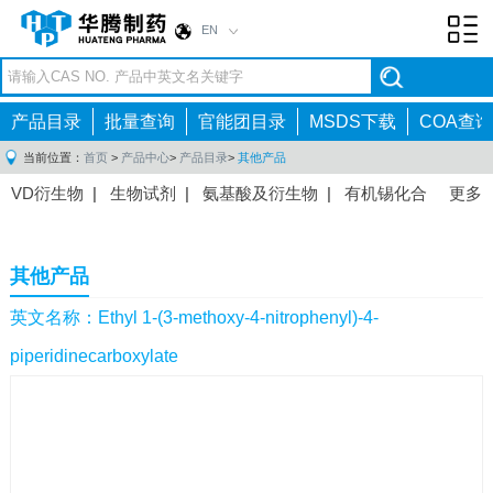
EN
Toggl
navig
产品目录
批量查询
官能团目录
MSDS下载
COA查询
当前位置：
首页
>
产品中心
>
产品目录
>
其他产品
VD衍生物
|
生物试剂
|
氨基酸及衍生物
|
有机锡化合
更多
物
|
有机硼化合物
|
有机磷化合物
|
有机氟化合物
|
中间体
|
其他产品
|
抗肿瘤药物中间体
|
抗病毒药物中
其他产品
间体
|
抗高血压药物中间体
|
抗糖尿病药物中间体
|
抗
感染药物中间体
|
肠胃药物中间体
|
镇痛麻醉药物中间
英文名称：Ethyl 1-(3-methoxy-4-nitrophenyl)-4-
体
|
抗精神病药物中间体
|
抗炎药物中间体
|
精选原料
piperidinecarboxylate
药中间体
|
其他原料药中间体
|