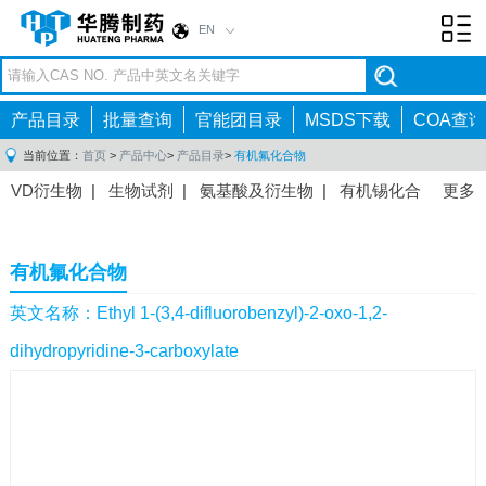
EN
Toggl
navig
产品目录
批量查询
官能团目录
MSDS下载
COA查询
当前位置：
首页
>
产品中心
>
产品目录
>
有机氟化合物
VD衍生物
|
生物试剂
|
氨基酸及衍生物
|
有机锡化合
更多
物
|
有机硼化合物
|
有机磷化合物
|
有机氟化合物
|
中间体
|
其他产品
|
抗肿瘤药物中间体
|
抗病毒药物中
有机氟化合物
间体
|
抗高血压药物中间体
|
抗糖尿病药物中间体
|
抗
感染药物中间体
|
肠胃药物中间体
|
镇痛麻醉药物中间
英文名称：Ethyl 1-(3,4-difluorobenzyl)-2-oxo-1,2-
体
|
抗精神病药物中间体
|
抗炎药物中间体
|
精选原料
dihydropyridine-3-carboxylate
药中间体
|
其他原料药中间体
|