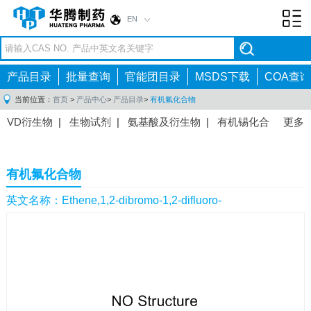
EN
Toggl
navig
产品目录
批量查询
官能团目录
MSDS下载
COA查询
当前位置：
首页
>
产品中心
>
产品目录
>
有机氟化合物
VD衍生物
|
生物试剂
|
氨基酸及衍生物
|
有机锡化合
更多
物
|
有机硼化合物
|
有机磷化合物
|
有机氟化合物
|
中间体
|
其他产品
|
抗肿瘤药物中间体
|
抗病毒药物中
有机氟化合物
间体
|
抗高血压药物中间体
|
抗糖尿病药物中间体
|
抗
感染药物中间体
|
肠胃药物中间体
|
镇痛麻醉药物中间
英文名称：Ethene,1,2-dibromo-1,2-difluoro-
体
|
抗精神病药物中间体
|
抗炎药物中间体
|
精选原料
药中间体
|
其他原料药中间体
|