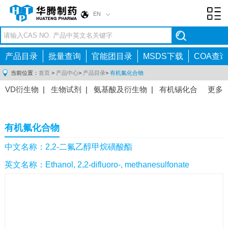
EN
Toggl
navig
产品目录
批量查询
官能团目录
MSDS下载
COA查询
当前位置：
首页
>
产品中心
>
产品目录
>
有机氟化合物
VD衍生物
|
生物试剂
|
氨基酸及衍生物
|
有机锡化合
更多
物
|
有机硼化合物
|
有机磷化合物
|
有机氟化合物
|
中间体
|
其他产品
|
抗肿瘤药物中间体
|
抗病毒药物中
有机氟化合物
间体
|
抗高血压药物中间体
|
抗糖尿病药物中间体
|
抗
感染药物中间体
|
肠胃药物中间体
|
镇痛麻醉药物中间
中文名称：2,2-二氟乙醇甲烷磺酸酯
体
|
抗精神病药物中间体
|
抗炎药物中间体
|
精选原料
英文名称：Ethanol, 2,2-difluoro-, methanesulfonate
药中间体
|
其他原料药中间体
|