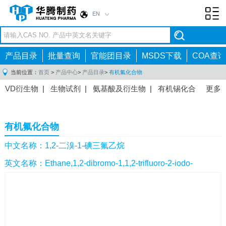
EN
Toggl
navig
产品目录
批量查询
官能团目录
MSDS下载
COA查询
当前位置：
首页
>
产品中心
>
产品目录
>
有机氟化合物
VD衍生物
|
生物试剂
|
氨基酸及衍生物
|
有机锡化合
更多
物
|
有机硼化合物
|
有机磷化合物
|
有机氟化合物
|
中间体
|
其他产品
|
抗肿瘤药物中间体
|
抗病毒药物中
有机氟化合物
间体
|
抗高血压药物中间体
|
抗糖尿病药物中间体
|
抗
感染药物中间体
|
肠胃药物中间体
|
镇痛麻醉药物中间
中文名称：1,2-二溴-1-碘三氟乙烷
体
|
抗精神病药物中间体
|
抗炎药物中间体
|
精选原料
英文名称：Ethane,1,2-dibromo-1,1,2-trifluoro-2-iodo-
药中间体
|
其他原料药中间体
|