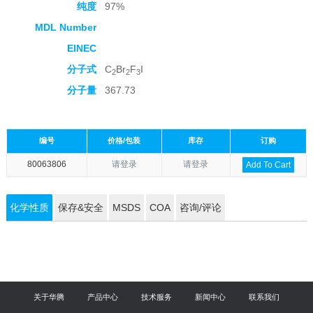
纯度
97%
MDL Number
EINEC
分子式
C
Br
F
I
2
2
3
分子量
367.73
编号
价格/包装
库存
订购
80063806
请登录
请登录
Add To Cart
化学性质
保存&安全
MSDS
COA
咨询/评论
关于华腾
产品中心
技术服务
新闻中心
联系我们