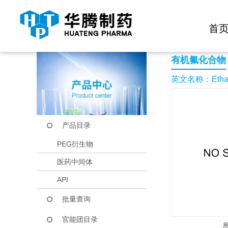
快捷导航栏 >>
化学试剂
生物试剂
PEG衍生物
当前位置：
首页
产品中心
产品目录
Ethane,1,1,1,2,2-pent
首
有机氟化合物
英文名称：Ethane,1,
产品目录
PEG衍生物
医药中间体
API
批量查询
官能团目录