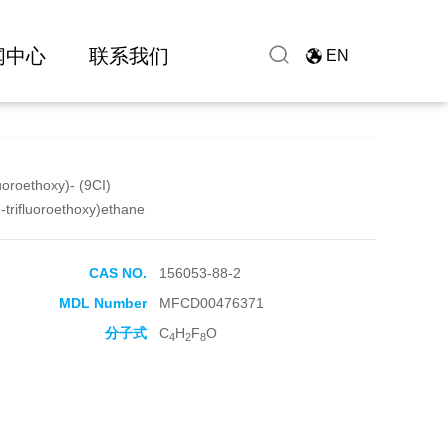
闻中心
联系我们
EN
uoroethoxy)- (9CI)
2-trifluoroethoxy)ethane
CAS NO.
156053-88-2
MDL Number
MFCD00476371
分子式
C
H
F
O
4
2
8