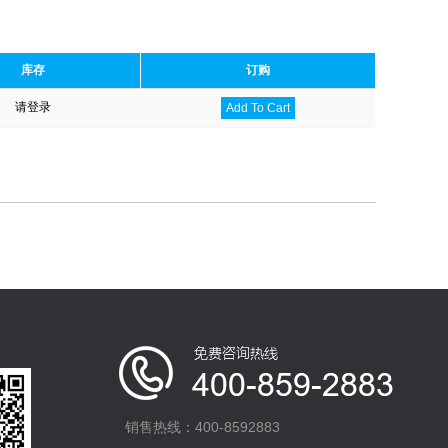
库存
订购
请登录
Add To Cart
销售热线：400-8592883