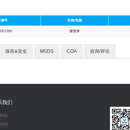
编号
价格/包装
063396
请登录
收藏产品
保存&安全
MSDS
COA
咨询/评论
系我们
热线
招聘