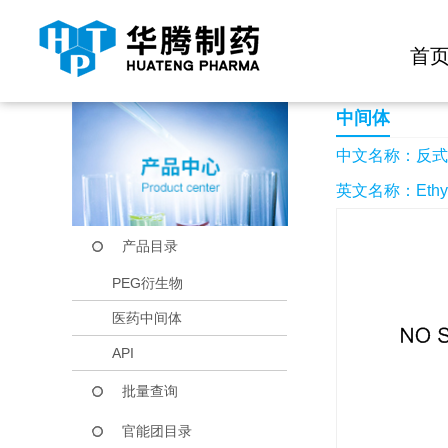
快捷导航栏 >>
化学试剂
生物试剂
PEG衍生物
当前位置：
首页
产品中心
产品目录
反式-4-苯基-2-丁烯
首
中间体
中文名称：反式-
英文名称：Ethyl tr
产品目录
PEG衍生物
医药中间体
API
批量查询
官能团目录