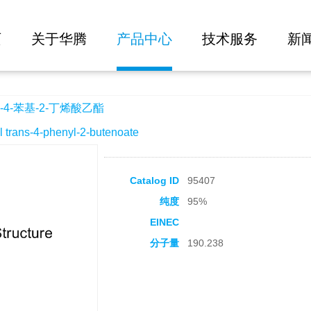
大批量询价
酸乙酯
页
关于华腾
产品中心
技术服务
新
4-苯基-2-丁烯酸乙酯
ans-4-phenyl-2-butenoate
Catalog ID
95407
纯度
95%
EINEC
分子量
190.238