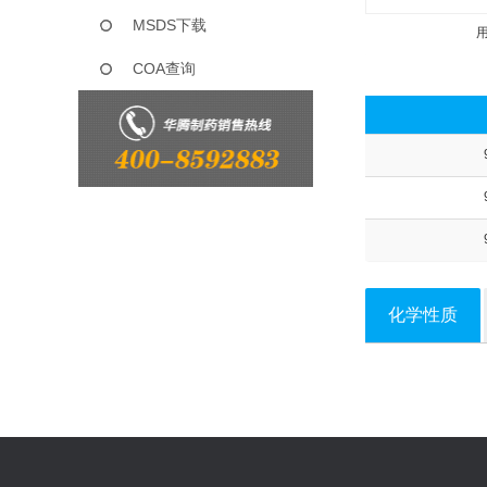
MSDS下载
COA查询
化学性质