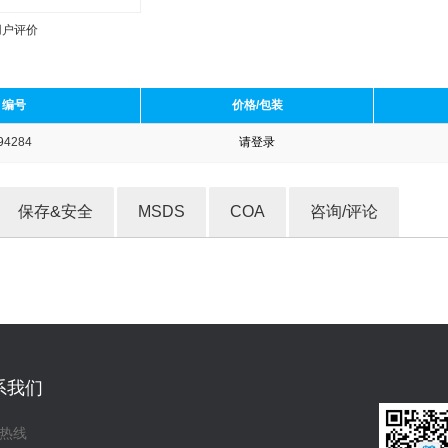
用户评价
编号
价格/包装
94284
请登录
收藏产品
保存&安全
MSDS
COA
咨询/评论
系我们
热线