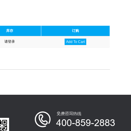
库存
订购
请登录
Add To Cart