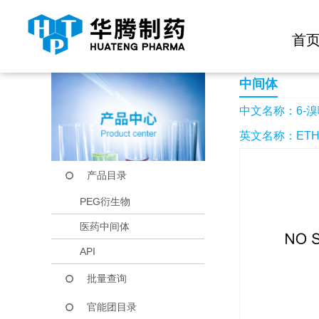
快捷导航栏 >>
化学试剂
生物试剂
PEG衍生物
当前位置：
首页
产品中心
产品目录
6-溴喹啉-3-甲酸乙酯
首
中间体
中文名称：6-溴
英文名称：ETHYL
产品目录
PEG衍生物
医药中间体
API
批量查询
官能团目录