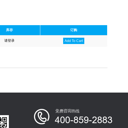
库存
订购
请登录
Add To Cart