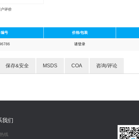
用户评价
编号
价格/包装
96786
请登录
收藏产品
保存&安全
MSDS
COA
咨询/评论
系我们
热线