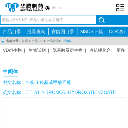
EN
Toggl
navig
产品目录
批量查询
官能团目录
MSDS下载
COA查询
当前位置：
首页
>
产品中心
>
产品目录
>
中间体
VD衍生物
|
生物试剂
|
氨基酸及衍生物
|
有机锡化合
更多
物
|
有机硼化合物
|
有机磷化合物
|
有机氟化合物
|
中间体
|
其他产品
|
抗肿瘤药物中间体
|
抗病毒药物中
中间体
间体
|
抗高血压药物中间体
|
抗糖尿病药物中间体
|
抗
感染药物中间体
|
肠胃药物中间体
|
镇痛麻醉药物中间
中文名称：4-溴-3-羟基苯甲酸乙酯
体
|
抗精神病药物中间体
|
抗炎药物中间体
|
精选原料
英文名称：ETHYL 4-BROMO-3-HYDROXYBENZOATE
药中间体
|
其他原料药中间体
|