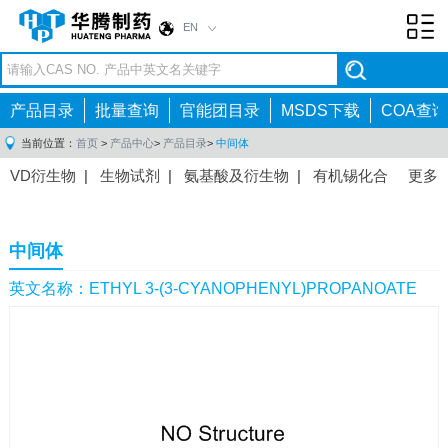
EN
Toggl
navig
产品目录
批量查询
官能团目录
MSDS下载
COA查询
当前位置：
首页
>
产品中心
>
产品目录
>
中间体
VD衍生物
|
生物试剂
|
氨基酸及衍生物
|
有机锡化合
更多
物
|
有机硼化合物
|
有机磷化合物
|
有机氟化合物
|
中间体
|
其他产品
|
抗肿瘤药物中间体
|
抗病毒药物中
中间体
间体
|
抗高血压药物中间体
|
抗糖尿病药物中间体
|
抗
感染药物中间体
|
肠胃药物中间体
|
镇痛麻醉药物中间
英文名称：ETHYL 3-(3-CYANOPHENYL)PROPANOATE
体
|
抗精神病药物中间体
|
抗炎药物中间体
|
精选原料
药中间体
|
其他原料药中间体
|