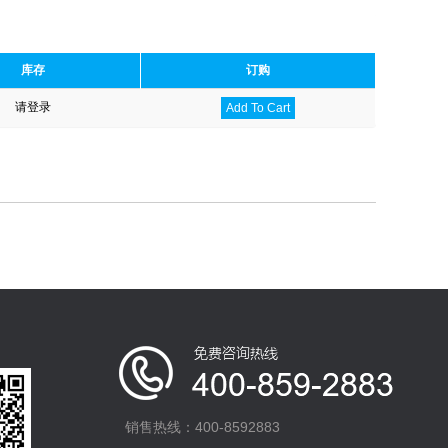
库存
订购
请登录
Add To Cart
销售热线：400-8592883