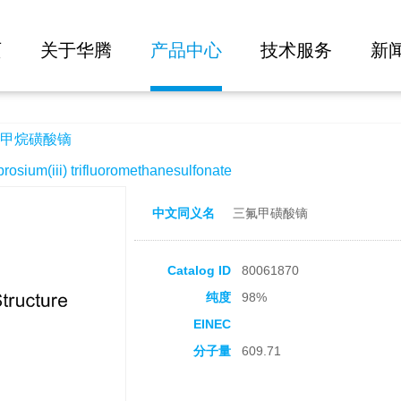
大批量询价
页
关于华腾
产品中心
技术服务
新
甲烷磺酸镝
um(iii) trifluoromethanesulfonate
中文同义名
三氟甲磺酸镝
Catalog ID
80061870
纯度
98%
EINEC
分子量
609.71