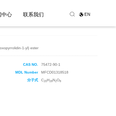
闻中心
联系我们
EN
xopyrrolidin-1-yl) ester
CAS NO.
75472-90-1
MDL Number
MFCD01318518
分子式
C
H
N
O
20
28
2
8