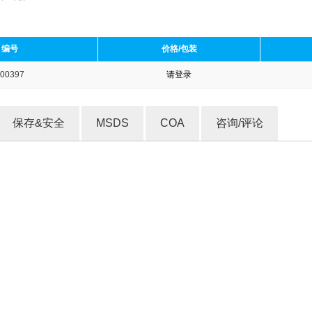
编号
价格/包装
00397
请登录
收藏产品
保存&安全
MSDS
COA
咨询/评论