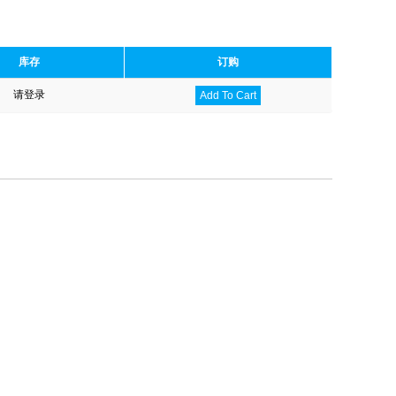
库存
订购
请登录
Add To Cart