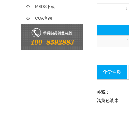
MSDS下载
COA查询
1
1
化学性质
外观：
浅黄色液体