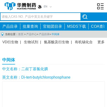
EN
Toggl
navig
产品目录
批量查询
官能团目录
MSDS下载
COA查询
当前位置：
首页
>
产品中心
>
产品目录
>
中间体
VD衍生物
|
生物试剂
|
氨基酸及衍生物
|
有机锡化合
更多
物
|
有机硼化合物
|
有机磷化合物
|
有机氟化合物
|
中间体
|
其他产品
|
抗肿瘤药物中间体
|
抗病毒药物中
中间体
间体
|
抗高血压药物中间体
|
抗糖尿病药物中间体
|
抗
感染药物中间体
|
肠胃药物中间体
|
镇痛麻醉药物中间
中文名称：二叔丁基氯化膦
体
|
抗精神病药物中间体
|
抗炎药物中间体
|
精选原料
英文名称：Di-tert-butylchlorophosphane
药中间体
|
其他原料药中间体
|