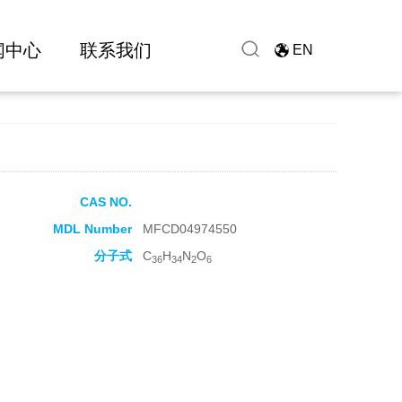
闻中心
联系我们
EN
CAS NO.
MDL Number
MFCD04974550
分子式
C
H
N
O
36
34
2
6