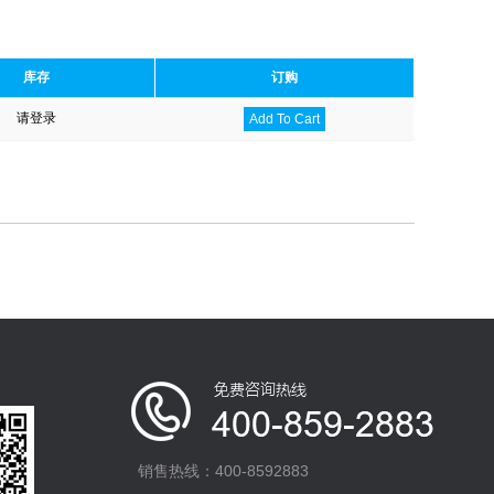
库存
订购
请登录
Add To Cart
销售热线：400-8592883