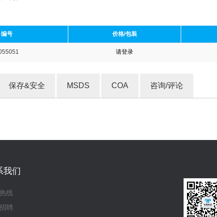
编号
价格/包装
055051
请登录
收藏产品
保存&安全
MSDS
COA
咨询/评论
系我们
热线
招聘