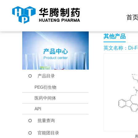
快捷导航栏 >>
化学试剂
生物试剂
PEG衍生物
当前位置：
首页
产品中心
产品目录
Di-Fmoc-alpha-methy
首
其他产品
英文名称：Di-Fmoc
产品目录
PEG衍生物
医药中间体
API
批量查询
官能团目录