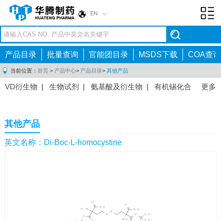
EN
Toggl
navig
产品目录
批量查询
官能团目录
MSDS下载
COA查询
当前位置：
首页
>
产品中心
>
产品目录
>
其他产品
VD衍生物
|
生物试剂
|
氨基酸及衍生物
|
有机锡化合
更多
物
|
有机硼化合物
|
有机磷化合物
|
有机氟化合物
|
中间体
|
其他产品
|
抗肿瘤药物中间体
|
抗病毒药物中
其他产品
间体
|
抗高血压药物中间体
|
抗糖尿病药物中间体
|
抗
感染药物中间体
|
肠胃药物中间体
|
镇痛麻醉药物中间
英文名称：Di-Boc-L-homocystine
体
|
抗精神病药物中间体
|
抗炎药物中间体
|
精选原料
药中间体
|
其他原料药中间体
|