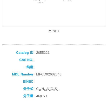
用户评价
Catalog ID
2055221
CAS NO.
收藏产品
纯度
MDL Number
MFCD02682546
EINEC
分子式
C
H
N
O
S
18
32
2
8
2
分子量
468.59