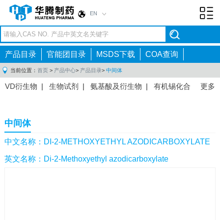
EN
Toggl
navig
产品目录
官能团目录
MSDS下载
COA查询
当前位置：
首页
>
产品中心
>
产品目录
>
中间体
VD衍生物
|
生物试剂
|
氨基酸及衍生物
|
有机锡化合
更多
物
|
有机硼化合物
|
有机磷化合物
|
有机氟化合物
|
中间体
|
其他产品
|
抗肿瘤药物中间体
|
抗病毒药物中
中间体
间体
|
抗高血压药物中间体
|
抗糖尿病药物中间体
|
抗
感染药物中间体
|
肠胃药物中间体
|
镇痛麻醉药物中间
中文名称：DI-2-METHOXYETHYL AZODICARBOXYLATE
体
|
抗精神病药物中间体
|
抗炎药物中间体
|
精选原料
英文名称：Di-2-Methoxyethyl azodicarboxylate
药中间体
|
其他原料药中间体
|