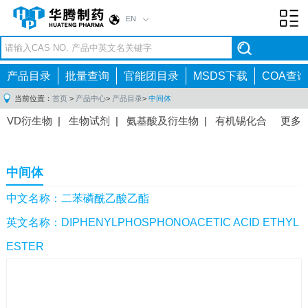
EN
Toggl
navig
产品目录
批量查询
官能团目录
MSDS下载
COA查询
当前位置：
首页
>
产品中心
>
产品目录
>
中间体
VD衍生物
|
生物试剂
|
氨基酸及衍生物
|
有机锡化合
更多
物
|
有机硼化合物
|
有机磷化合物
|
有机氟化合物
|
中间体
|
其他产品
|
抗肿瘤药物中间体
|
抗病毒药物中
中间体
间体
|
抗高血压药物中间体
|
抗糖尿病药物中间体
|
抗
感染药物中间体
|
肠胃药物中间体
|
镇痛麻醉药物中间
中文名称：二苯磷酰乙酸乙酯
体
|
抗精神病药物中间体
|
抗炎药物中间体
|
精选原料
英文名称：DIPHENYLPHOSPHONOACETIC ACID ETHYL
药中间体
|
其他原料药中间体
|
ESTER