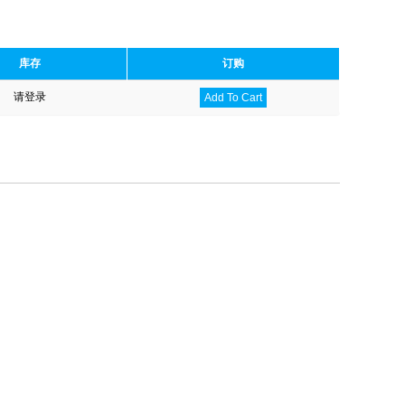
库存
订购
请登录
Add To Cart