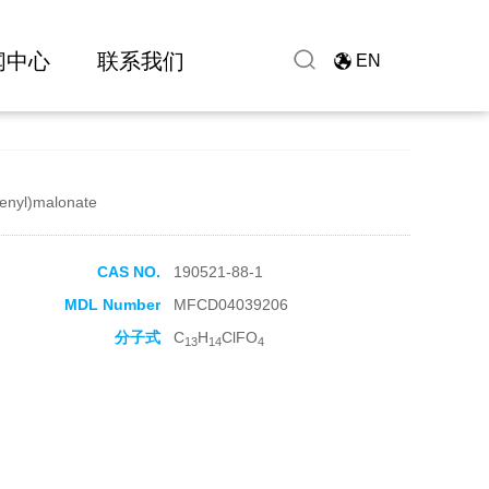
闻中心
联系我们
EN
henyl)malonate
CAS NO.
190521-88-1
MDL Number
MFCD04039206
分子式
C
H
ClFO
13
14
4