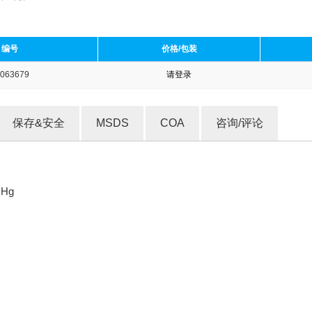
编号
价格/包装
063679
请登录
收藏产品
保存&安全
MSDS
COA
咨询/评论
mHg