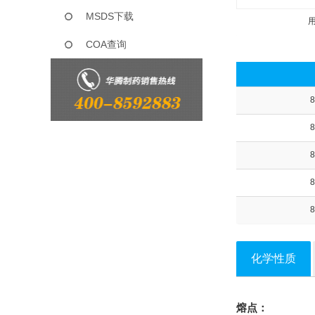
MSDS下载
COA查询
8
8
8
8
8
化学性质
熔点：