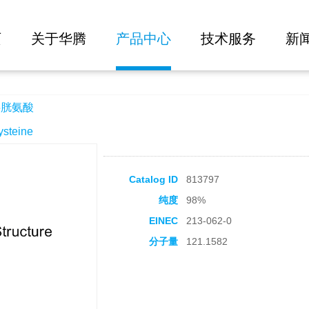
大批量询价
页
关于华腾
产品中心
技术服务
新
半胱氨酸
teine
Catalog ID
813797
纯度
98%
EINEC
213-062-0
分子量
121.1582