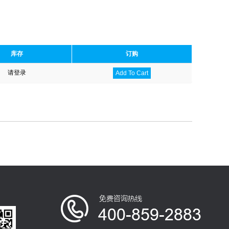
库存
订购
请登录
Add To Cart