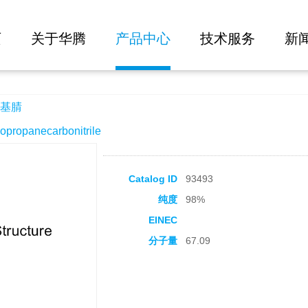
大批量询价
页
关于华腾
产品中心
技术服务
新
基腈
opanecarbonitrile
Catalog ID
93493
纯度
98%
EINEC
分子量
67.09