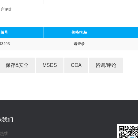
用户评价
编号
价格/包装
93493
请登录
收藏产品
保存&安全
MSDS
COA
咨询/评论
系我们
热线