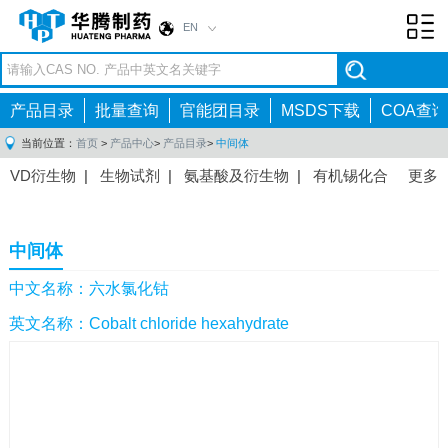
EN
Toggl
navig
产品目录
批量查询
官能团目录
MSDS下载
COA查询
当前位置：
首页
>
产品中心
>
产品目录
>
中间体
VD衍生物
|
生物试剂
|
氨基酸及衍生物
|
有机锡化合
更多
物
|
有机硼化合物
|
有机磷化合物
|
有机氟化合物
|
中间体
|
其他产品
|
抗肿瘤药物中间体
|
抗病毒药物中
中间体
间体
|
抗高血压药物中间体
|
抗糖尿病药物中间体
|
抗
感染药物中间体
|
肠胃药物中间体
|
镇痛麻醉药物中间
中文名称：六水氯化钴
体
|
抗精神病药物中间体
|
抗炎药物中间体
|
精选原料
英文名称：Cobalt chloride hexahydrate
药中间体
|
其他原料药中间体
|